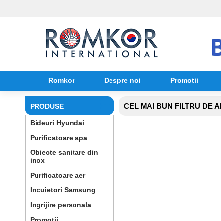
Romkor
Despre noi
Promotii
CEL MAI BUN FILTRU DE A
PRODUSE
Bideuri Hyundai
Purificatoare apa
Obiecte sanitare din
inox
Purificatoare aer
Incuietori Samsung
Ingrijire personala
Promotii