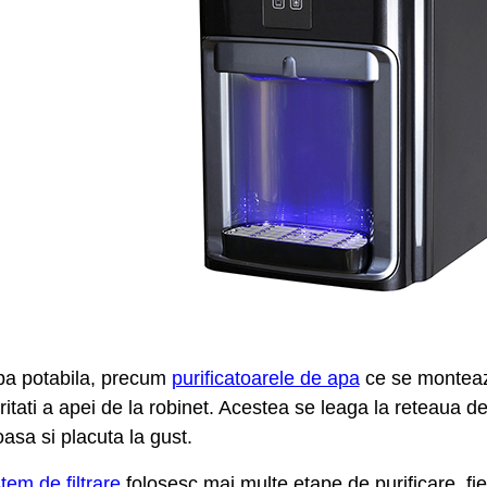
apa potabila, precum
purificatoarele de apa
ce se monteaza
itati a apei de la robinet. Acestea se leaga la reteaua de
asa si placuta la gust.
em de filtrare
folosesc mai multe etape de purificare, fiec