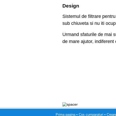
Design
Sistemul de filtrare pentr
sub chiuveta si nu iti ocupa
Urmand sfaturile de mai sus
de mare ajutor, indiferent 
Prima pagina
•
Cos cumparaturi
•
Crear