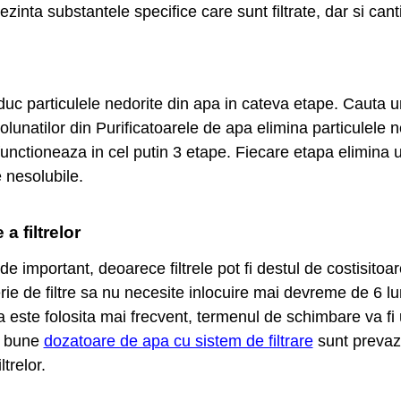
ezinta substantele specifice care sunt filtrate, dar si canti
educ particulele nedorite din apa in cateva etape. Cauta u
olunatilor din Purificatoarele de apa elimina particulele 
 functioneaza in cel putin 3 etape. Fiecare etapa elimina 
 nesolubile.
 filtrelor
 important, deoarece filtrele pot fi destul de costisitoar
ie de filtre sa nu necesite inlocuire mai devreme de 6 luni
rata este folosita mai frecvent, termenul de schimbare va f
ai bune
dozatoare de apa cu sistem de filtrare
sunt prevaz
trelor.