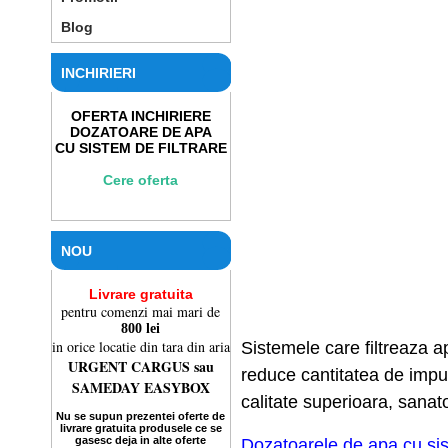
Blog
INCHIRIERI
OFERTA INCHIRIERE
DOZATOARE DE APA
CU SISTEM DE FILTRARE
Cere oferta
NOU
Livrare gratuita
pentru comenzi mai mari de
800 lei
in orice locatie din tara din aria
Sistemele care filtreaza 
URGENT CARGUS sau
reduce cantitatea de impur
SAMEDAY EASYBOX
calitate superioara, sanato
Nu se supun prezentei oferte de
livrare gratuita
produsele ce se
gasesc deja in alte
oferte
Dozatoarele de apa cu sist