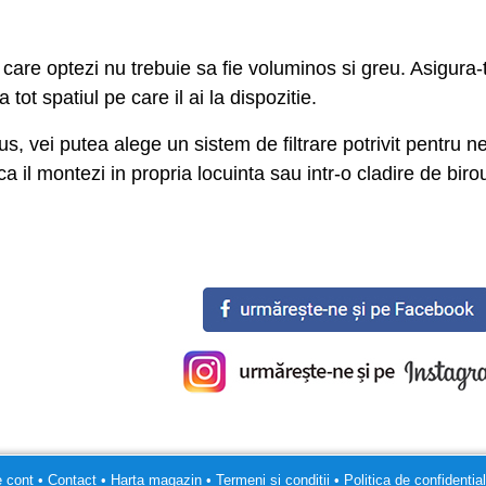
u care optezi nu trebuie sa fie voluminos si greu. Asigura
 tot spatiul pe care il ai la dispozitie.
, vei putea alege un sistem de filtrare potrivit pentru nev
ca il montezi in propria locuinta sau intr-o cladire de biro
e cont
•
Contact
•
Harta magazin
•
Termeni si conditii
•
Politica de confidential