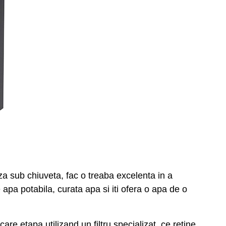
 sub chiuveta, fac o treaba excelenta in a
 apa potabila, curata apa si iti ofera o apa de o
are etapa utilizand un filtru specializat, ce retine