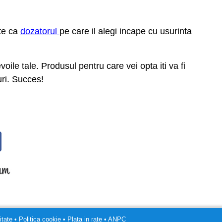
-te ca
dozatorul
pe care il alegi incape cu usurinta
oile tale. Produsul pentru care vei opta iti va fi
uri. Succes!
itate
•
Politica cookie
•
Plata in rate
•
ANPC