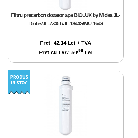
Filtru precarbon dozator apa BIOLUX by Midea JL-
1566S/JL-2345T/JL-1844S/MU-1649
Pret: 42.14 Lei + TVA
,99
Pret cu TVA: 50
Lei