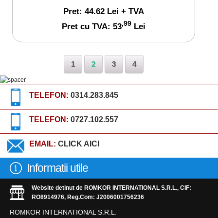
Pret: 44.62 Lei + TVA
,99
Pret cu TVA: 53
Lei
1
2
3
4
TELEFON:
0314.283.845
TELEFON:
0727.102.557
EMAIL:
CLICK AICI
Informatii utile
Website detinut de ROMKOR INTERNATIONAL S.R.L., CIF:
RO8914976, Reg.Com: J2006001756236
ROMKOR INTERNATIONAL S.R.L.