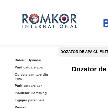
Romkor
Despre noi
Promotii
DOZATOR DE APA CU FILT
PRODUSE
Bideuri Hyundai
Purificatoare apa
Dozator de 
Obiecte sanitare din
inox
Purificatoare aer
Incuietori Samsung
Ingrijire personala
Promotii