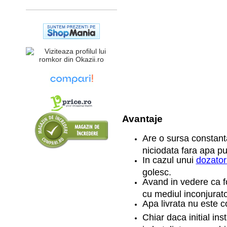
Avantaje
Are o sursa constanta
niciodata fara apa pur
In cazul unui
dozator 
golesc.
Avand in vedere ca fo
cu mediul inconjurato
Apa livrata nu este c
Chiar daca initial ins