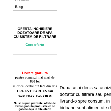
Blog
INCHIRIERI
OFERTA INCHIRIERE
DOZATOARE DE APA
CU SISTEM DE FILTRARE
Cere oferta
NOU
Livrare gratuita
pentru comenzi mai mari de
800 lei
in orice locatie din tara din aria
Dupa ce ai decis sa achizi
URGENT CARGUS sau
dozator cu filtrare sau pen
SAMEDAY EASYBOX
livrand-o spre consum. In p
Nu se supun prezentei oferte de
livrare gratuita
produsele ce se
bidoane sunt alimentate d
gasesc deja in alte
oferte