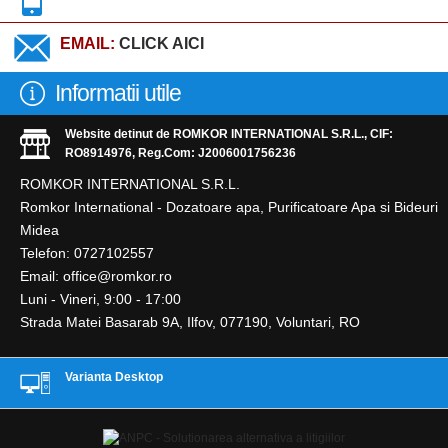
EMAIL:
CLICK AICI
Informatii utile
Website detinut de ROMKOR INTERNATIONAL S.R.L., CIF:
RO8914976, Reg.Com: J2006001756236
ROMKOR INTERNATIONAL S.R.L.
Romkor International - Dozatoare apa, Purificatoare Apa si Bideuri
Midea
Telefon:
0727102557
Email:
office@romkor.ro
Luni - Vineri, 9:00 - 17:00
Strada Matei Basarab 9A
,
Ilfov
,
077190
,
Voluntari
,
RO
Varianta Desktop